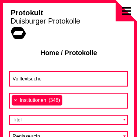
Protokult
Skip
Duisburger Protokolle
to
content
Home
/
Protokolle
×
Institutionen (348)
Titel
Regisseur:in