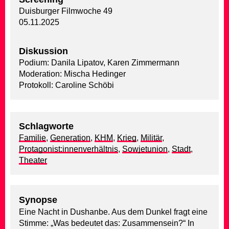
Duisburger Filmwoche 49
05.11.2025
Diskussion
Podium: Danila Lipatov, Karen Zimmermann
Moderation: Mischa Hedinger
Protokoll: Caroline Schöbi
Schlagworte
Familie
,
Generation
,
KHM
,
Krieg
,
Militär
,
Protagonist:innenverhältnis
,
Sowjetunion
,
Stadt
,
Theater
Synopse
Eine Nacht in Dushanbe. Aus dem Dunkel fragt eine
Stimme: „Was bedeutet das: Zusammensein?“ In