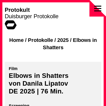
Protokult
Skip
Duisburger Protokolle
to
content
Home
/
Protokolle
/
2025
/
Elbows in
Shatters
Film
Elbows in Shatters
von Danila Lipatov
DE 2025 | 76 Min.
Screening