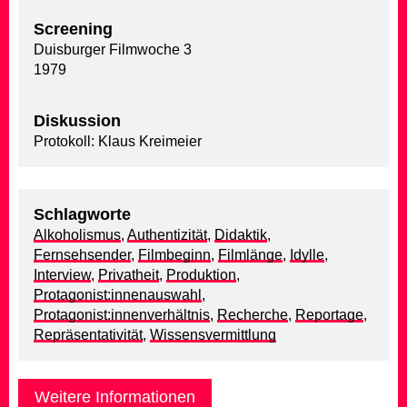
Screening
Duisburger Filmwoche 3
1979
Diskussion
Protokoll: Klaus Kreimeier
Schlagworte
Alkoholismus
,
Authentizität
,
Didaktik
,
Fernsehsender
,
Filmbeginn
,
Filmlänge
,
Idylle
,
Interview
,
Privatheit
,
Produktion
,
Protagonist:innenauswahl
,
Protagonist:innenverhältnis
,
Recherche
,
Reportage
,
Repräsentativität
,
Wissensvermittlung
Weitere Informationen