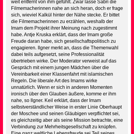
weit entfernt von ihm gefühlt. Zwar lasse Sabri die
Filmemacherinnen nahe an sich heran, doch er frage
sich, wieviel Kalkül hinter der Nähe stecke. Er bittet
die Filmemacherinnen zu erzählen, weshalb der
Imam dem Projekt ihrer Meinung nach zugestimmt
habe. Antje Kruska erklärt, dass der Imam große
Freude daran habe, sich gesellschaftspolitisch zu
engagieren. Ilgner merkt an, dass die Themenwahl
dabei teils aufgesetzt, seine Professionalität
übertrieben wirke. Der Moderator verweist auf das
Gespräch mit einem jungen Mädchen über die
Vereinbarkeit einer Klassenfahrt mit islamischen
Regeln. Die liberale Art des Imams wirke
unnatürlich. Wenn er sich in anderen Momenten
ironisch über den Glauben äußere, komme er ihm
nahe, so Ilgner. Keil erklärt, dass der Imam
selbstverständlicher Weise in erster Linie Oberhaupt
der Moschee und seinen Gläubigen verpflichtet sei,
es gleichzeitig aber als seine Mission betrachte, eine
Verbindung zur Mehrheitsgesellschaft zu knüpfen.
Eine ganz weltliche Lebensfreude sei Teil seines