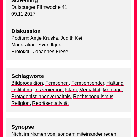
Screening
Duisburger Filmwoche 41
09.11.2017
Diskussion
Podium: Antje Kruska, Judith Keil
Moderation: Sven Ilgner
Protokoll: Johannes Frese
Schlagworte
Bildproduktion
,
Fernsehen
,
Fernsehsender
,
Haltung
,
Institution
,
Inszenierung
,
Islam
,
Medialität
,
Montage
,
Protagonist:innenverhältnis
,
Rechtspopulismus
,
Religion
,
Repräsentativität
Synopse
Nicht im Namen von, sondern miteinander reden: