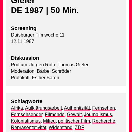
Giefer
DE 1987 | 50 Min.
Screening
Duisburger Filmwoche 11
12.11.1987
Diskussion
Podium: Jürgen Roth, Thomas Giefer
Moderation: Bärbel Schröder
Protokoll: Esther Baron
Schlagworte
Afrika
,
Aufklärungsarbeit
,
Authentizität
,
Fernsehen
,
Fernsehsender
,
Filmende
,
Gewalt
,
Journalismus
,
Kolonialismus
,
Milieu
,
politischer Film
,
Recherche
,
Repräsentativität
,
Widerstand
,
ZDF