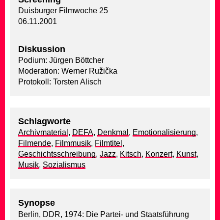
Duisburger Filmwoche 25
06.11.2001
Diskussion
Podium: Jürgen Böttcher
Moderation: Werner Ružička
Protokoll: Torsten Alisch
Schlagworte
Archivmaterial
,
DEFA
,
Denkmal
,
Emotionalisierung
,
Filmende
,
Filmmusik
,
Filmtitel
,
Geschichtsschreibung
,
Jazz
,
Kitsch
,
Konzert
,
Kunst
,
Musik
,
Sozialismus
Synopse
Berlin, DDR, 1974: Die Partei- und Staatsführung