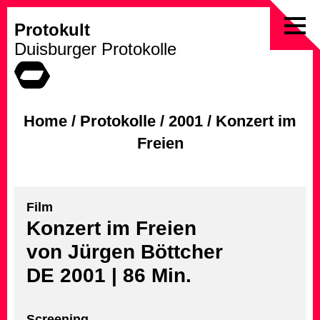
Protokult
Skip
Duisburger Protokolle
to
content
Home
/
Protokolle
/
2001
/
Konzert im
Freien
Film
Konzert im Freien
von Jürgen Böttcher
DE 2001 | 86 Min.
Screening