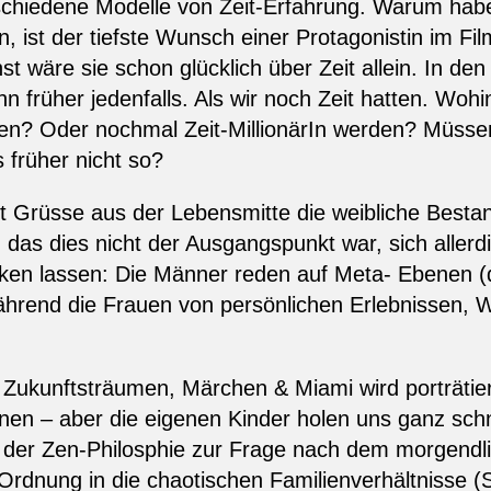
schiedene Modelle von Zeit-Erfahrung. Warum habe
 ist der tiefste Wunsch einer Protagonistin im Fil
 wäre sie schon glücklich über Zeit allein. In den
nn früher jedenfalls. Als wir noch Zeit hatten. Woh
n? Oder nochmal Zeit-MillionärIn werden? Müssen
rüher nicht so?
st Grüsse aus der Lebensmitte die weibliche Bes
, das dies nicht der Ausgangspunkt war, sich allerd
ken lassen: Die Männer reden auf Meta- Ebenen (
während die Frauen von persönlichen Erlebnissen,
Zukunftsträumen, Märchen & Miami wird porträti
innen – aber die eigenen Kinder holen uns ganz schne
der Zen-Philosphie zur Frage nach dem morgendlic
Ordnung in die chaotischen Familienverhältnisse (