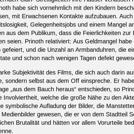
noth habe sich vornehmlich mit den Kindern bescha
esen, mit Erwachsenen Kontakte aufzubauen. Auch 
eitslosigkeit, Gelegenheitsjobs und einem Mangel 
en aus dem Publikum, dass die Feierlichkeiten zur
allen seien. Prinoth relativiert: Aus Geldmangel h
 gefeiert, und die Unzahl an Armbanduhren, die e
mitate und schon nach wenigen Tagen defekt gewes
rke Subjektivität des Films, die sich auch darin au
ele, sondern selbst aus dem Off einspreche. Er hab
ge „aus dem Bauch heraus“ entschieden, so Prinoth
e Involviertheit, welche die große Nähe zu den Akte
ke symbolische Aufladung der Bilder, die Manstetten 
r Medienbilder gewesen, die er von dem Stadtteil S
chen Brutalität und hätten vor allem Vorurteile bed
kenne.