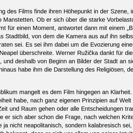
ung des Films finde ihren Höhepunkt in der Szene, i
so Manstetten. Ob er sich über die starke Vorbelas
 für einen Moment, antwortet dann mit einem „Bek
as Stadtbild, von dem die Kamera aus auf ihn selb
raten sei. Es sei ihm dabei um die Evozierung ein
eapel überschreite. Werner Ružička dankt für di
, und deshalb von Beginn an Bilder der Stadt an si
inaus habe ihm die Darstellung des Religiösen, d
kum mangelt es dem Film hingegen an Klarheit. Pe
eiheit habe, nach ganz eigenen Prinzipien auf Wel
 Zeit und Raum gehen oder alle Entscheidungen tr
e er sich aber schon die Frage, nach welchen Krite
ie ja nicht neapolitanisch, sondern kalabresisch sei