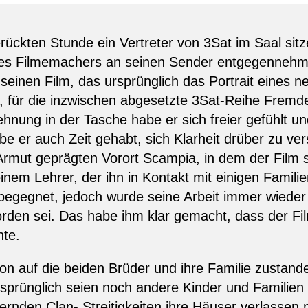
erückten Stunde ein Vertreter von 3Sat im Saal sitze
 des Filmemachers an seinen Sender entgegennehme
r seinen Film, das ursprünglich das Portrait eines
h, für die inzwischen abgesetzte 3Sat-Reihe Fremd
ehnung in der Tasche habe er sich freier gefühlt 
e er auch Zeit gehabt, sich Klarheit drüber zu ve
Armut geprägten Vorort Scampia, in dem der Film sp
einem Lehrer, der ihn in Kontakt mit einigen Famili
begegnet, jedoch wurde seine Arbeit immer wieder 
rden sei. Das habe ihm klar gemacht, dass der Fil
hte.
ion auf die beiden Brüder und ihre Familie zusta
sprünglich seien noch andere Kinder und Familien 
ernden Clan- Streitigkeiten ihre Häuser verlassen 