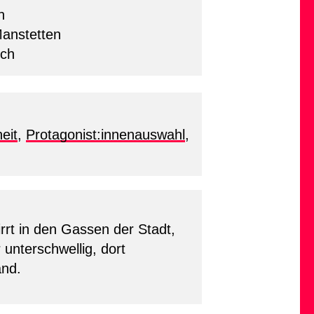
h
Manstetten
och
eit
,
Protagonist:innenauswahl
,
rrt in den Gassen der Stadt,
unterschwellig, dort
and.