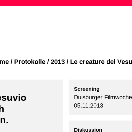
Skip
to
content
me
/
Protokolle
/
2013
/
Le creature del Vesu
Screening
esuvio
Duisburger Filmwoche
05.11.2013
h
n.
Diskussion