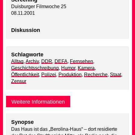
Duisburger Filmwoche 25
08.11.2001
Diskussion
Schlagworte
Alltag
,
Archiv
,
DDR
,
DEFA
,
Fernsehen
,
Geschichtsschreibung
,
Humor
,
Kamera
,
Öffentlichkeit
,
Polizei
,
Produktion
,
Recherche
,
Staat
,
Zensur
Weitere Informationen
Synopse
Das Haus ist das „Berolina-Haus“ – dort residierte