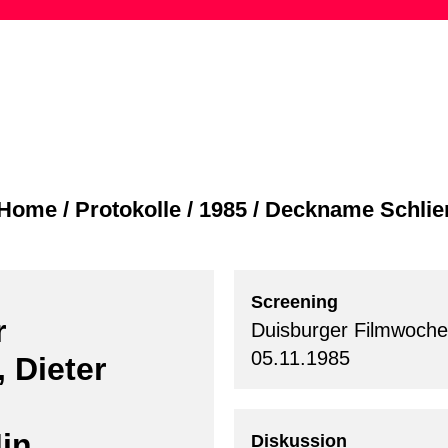
Skip
to
content
Home
/
Protokolle
/
1985
/
Deckname Schlie
Screening
r
Duisburger Filmwoche
05.11.1985
 Dieter
in.
Diskussion