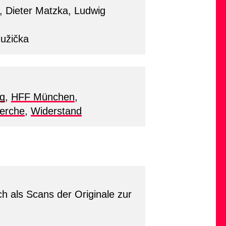
, Dieter Matzka, Ludwig
žička
ng
,
HFF München
,
erche
,
Widerstand
h als Scans der Originale zur