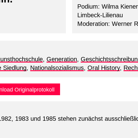
Podium: Wilma Kiener
Limbeck-Lilienau
Moderation: Werner Ru
Kunsthochschule
,
Generation
,
Geschichtsschreibu
e Siedlung
,
Nationalsozialismus
,
Oral History
,
Rech
load Originalprotokoll
1982, 1983 und 1985 stehen zunächst ausschließlic