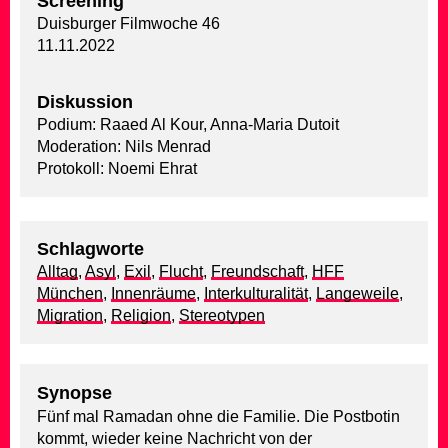
Screening
Duisburger Filmwoche 46
11.11.2022
Diskussion
Podium: Raaed Al Kour, Anna-Maria Dutoit
Moderation: Nils Menrad
Protokoll: Noemi Ehrat
Schlagworte
Alltag
,
Asyl
,
Exil
,
Flucht
,
Freundschaft
,
HFF
München
,
Innenräume
,
Interkulturalität
,
Langeweile
,
Migration
,
Religion
,
Stereotypen
Synopse
Fünf mal Ramadan ohne die Familie. Die Postbotin
kommt, wieder keine Nachricht von der