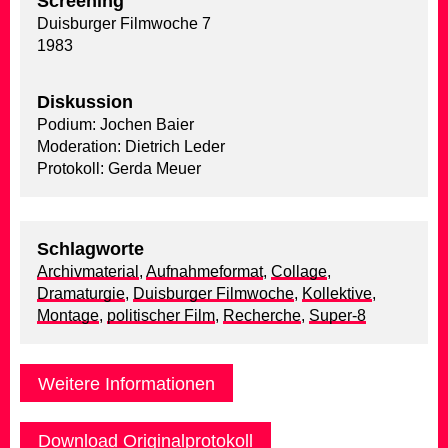
Screening
Duisburger Filmwoche 7
1983
Diskussion
Podium: Jochen Baier
Moderation: Dietrich Leder
Protokoll: Gerda Meuer
Schlagworte
Archivmaterial
,
Aufnahmeformat
,
Collage
,
Dramaturgie
,
Duisburger Filmwoche
,
Kollektive
,
Montage
,
politischer Film
,
Recherche
,
Super-8
Weitere Informationen
Download Originalprotokoll