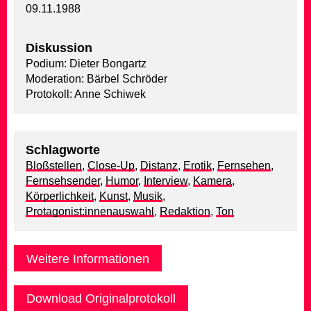
09.11.1988
Diskussion
Podium: Dieter Bongartz
Moderation: Bärbel Schröder
Protokoll: Anne Schiwek
Schlagworte
Bloßstellen
,
Close-Up
,
Distanz
,
Erotik
,
Fernsehen
,
Fernsehsender
,
Humor
,
Interview
,
Kamera
,
Körperlichkeit
,
Kunst
,
Musik
,
Protagonist:innenauswahl
,
Redaktion
,
Ton
Weitere Informationen
Download Originalprotokoll