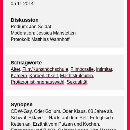
05.11.2014
Diskussion
Podium: Jan Soldat
Moderation: Jessica Manstetten
Protokoll: Matthias Wannhoff
Schlagworte
Alter
,
Film/Kunsthochschule
,
Filmografie
,
Intimität
,
Kamera
,
Körperlichkeit
,
Machtstrukturen
,
Protagonist:innenauswahl
,
Sexualität
Synopse
ODW-Gay. Oder Gollum. Oder Klaus. 60 Jahre alt.
Schwul. Sklave. – Nackt auf dem Bett. Er legt sich
Ketten an. Erzählt vom Putzen und Kochen,