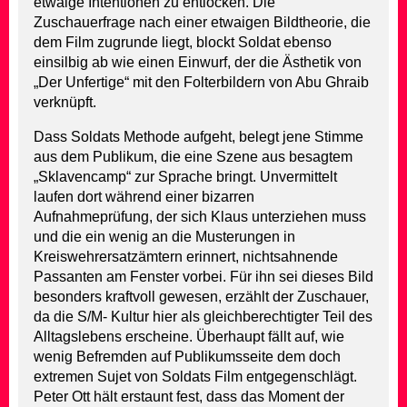
etwaige Intentionen zu entlocken. Die
Zuschauerfrage nach einer etwaigen Bildtheorie, die
dem Film zugrunde liegt, blockt Soldat ebenso
einsilbig ab wie einen Einwurf, der die Ästhetik von
„Der Unfertige“ mit den Folterbildern von Abu Ghraib
verknüpft.
Dass Soldats Methode aufgeht, belegt jene Stimme
aus dem Publikum, die eine Szene aus besagtem
„Sklavencamp“ zur Sprache bringt. Unvermittelt
laufen dort während einer bizarren
Aufnahmeprüfung, der sich Klaus unterziehen muss
und die ein wenig an die Musterungen in
Kreiswehrersatzämtern erinnert, nichtsahnende
Passanten am Fenster vorbei. Für ihn sei dieses Bild
besonders kraftvoll gewesen, erzählt der Zuschauer,
da die S/M- Kultur hier als gleichberechtigter Teil des
Alltagslebens erscheine. Überhaupt fällt auf, wie
wenig Befremden auf Publikumsseite dem doch
extremen Sujet von Soldats Film entgegenschlägt.
Peter Ott hält erstaunt fest, dass das Moment der