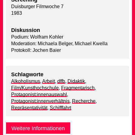
Duisburger Filmwoche 7
1983
Diskussion
Podium: Wolfram Kohler
Moderation: Michaela Belger, Michael Kwella
Protokoll: Jochen Baier
Schlagworte
Alkoholismus
,
Arbeit
,
dffb
,
Didaktik
,
Film/Kunsthochschule
,
Fragmentarisch
,
Protagonist:innenauswahl
,
Protagonist:innenverhältnis
,
Recherche
,
Repräsentativität
,
Schifffahrt
Weitere Informationen