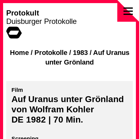
Protokult
Skip
Duisburger Protokolle
to
content
Home
/
Protokolle
/
1983
/
Auf Uranus
unter Grönland
Film
Auf Uranus unter Grönland
von Wolfram Kohler
DE 1982 | 70 Min.
Screening