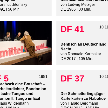
artmut Bitomsky
von Ludwig Metzger
91 | 56 Min.
DE 1986 | 30 Min.
DF 41
10.1
Denk ich an Deutschland 
Nacht
von Romuald Karmakar
DE 2017 | 105 Min.
 5
DF 37
1981
10.1
achwelt eine Botschaft –
rbeiterdichter, Bandonion
utsche Tangos und
Der Schmetterlingsjäger –
nion II: Tango im Exil
Karteikarten zu Nabokov
laus Wildenhahn
von Harald Bergmann