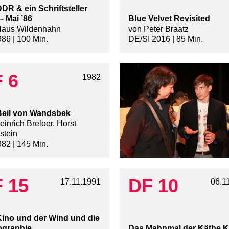
DDR & ein Schriftsteller
– Mai ’86
Blue Velvet Revisited
laus Wildenhahn
von Peter Braatz
86 | 100 Min.
DE/SI 2016 | 85 Min.
 6
1982
Beil von Wandsbek
inrich Breloer, Horst
stein
82 | 145 Min.
 15
DF 10
17.11.1991
06.1
ino und der Wind und die
ographie
Das Mahnmal der Käthe Ko