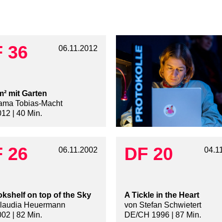
 36
06.11.2012
² mit Garten
ama Tobias-Macht
12 | 40 Min.
 26
DF 20
06.11.2002
04.1
kshelf on top of the Sky
A Tickle in the Heart
laudia Heuermann
von Stefan Schwietert
02 | 82 Min.
DE/CH 1996 | 87 Min.