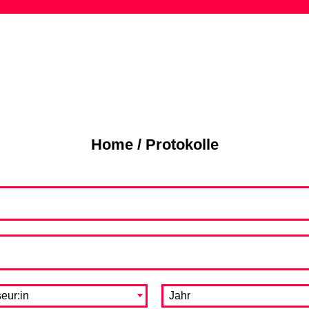
Skip
to
content
Home
/
Protokolle
eur:in
Jahr