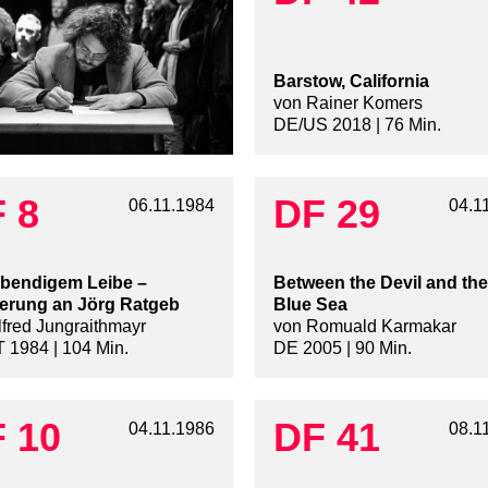
Barstow, California
von Rainer Komers
DE/US 2018 | 76 Min.
 8
DF 29
06.11.1984
04.1
ebendigem Leibe –
Between the Devil and th
erung an Jörg Ratgeb
Blue Sea
lfred Jungraithmayr
von Romuald Karmakar
 1984 | 104 Min.
DE 2005 | 90 Min.
 10
DF 41
04.11.1986
08.1