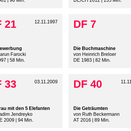
81 | 96 Min.
DE/CH 2012 | 135 Min.
 21
DF 7
12.11.1997
Bewerbung
Die Buchmaschine
arun Farocki
von Heinrich Breloer
97 | 58 Min.
DE 1983 | 82 Min.
 33
DF 40
03.11.2009
11.1
rau mit den 5 Elefanten
Die Geträumten
adim Jendreyko
von Ruth Beckermann
 2009 | 94 Min.
AT 2016 | 89 Min.