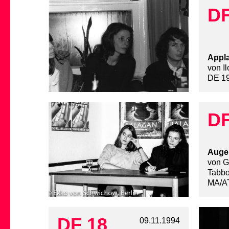
DF
Appl
von I
DE 19
DF
Auge
von G
Tabb
MA/AT
DF 18
09.11.1994