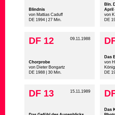
Bln. 
Blindnis
April 
von Mattias Caduff
von K
DE 1994 | 27 Min.
DE 19
DF 12
DF
09.11.1988
Das 
Chorprobe
von He
von Dieter Bongartz
König
DE 1988 | 30 Min.
DE 19
DF 13
DF
15.11.1989
Das K
Das Gefühl des Augenblicks
Phot