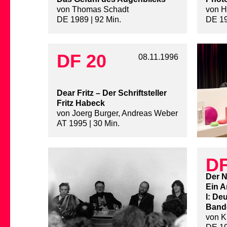
von Thomas Schadt
von H
DE 1989 | 92 Min.
DE 19
DF 20
08.11.1996
Dear Fritz – Der Schriftsteller
Fritz Habeck
von Joerg Burger, Andreas Weber
AT 1995 | 30 Min.
DF
Der N
Ein A
I: De
Bando
von K