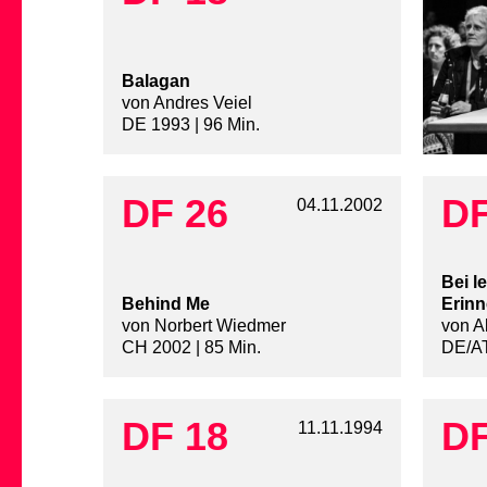
Balagan
von Andres Veiel
DE 1993 | 96 Min.
DF 26
DF
04.11.2002
Bei l
Behind Me
Erinn
von Norbert Wiedmer
von A
CH 2002 | 85 Min.
DE/AT
DF 18
DF
11.11.1994