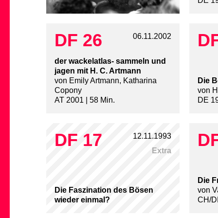
DE 19
DF 26
DF
06.11.2002
der wackelatlas- sammeln und
jagen mit H. C. Artmann
von Emily Artmann, Katharina
Die 
Copony
von H
AT 2001 | 58 Min.
DE 19
DF 17
DF
12.11.1993
Extra
Die F
Die Faszination des Bösen
von V
wieder einmal?
CH/DE