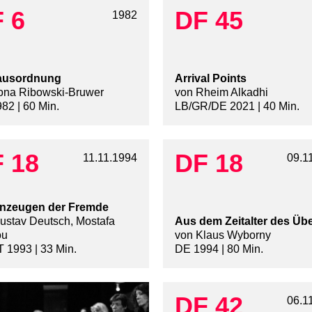
 6
DF 45
1982
ausordnung
Arrival Points
lona Ribowski-Bruwer
von Rheim Alkadhi
82 | 60 Min.
LB/GR/DE 2021 | 40 Min.
 18
DF 18
11.11.1994
09.1
nzeugen der Fremde
ustav Deutsch, Mostafa
Aus dem Zeitalter des Üb
ou
von Klaus Wyborny
 1993 | 33 Min.
DE 1994 | 80 Min.
DF 42
06.1