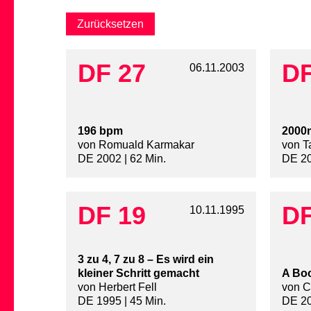
DF 27
DF
06.11.2003
196 bpm
2000m
von Romuald Karmakar
von T
DE 2002 | 62 Min.
DE 20
DF 19
DF
10.11.1995
3 zu 4, 7 zu 8 – Es wird ein
kleiner Schritt gemacht
A Boo
von Herbert Fell
von C
DE 1995 | 45 Min.
DE 20