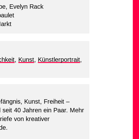
pe, Evelyn Rack
aulet
Markt
chkeit
,
Kunst
,
Künstlerportrait
,
fängnis, Kunst, Freiheit –
 seit 40 Jahren ein Paar. Mehr
iefe von kreativer
de.