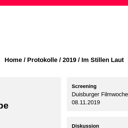
Skip
to
content
Home
/
Protokolle
/
2019
/
Im Stillen Laut
Screening
Duisburger Filmwoche
08.11.2019
pe
Diskussion