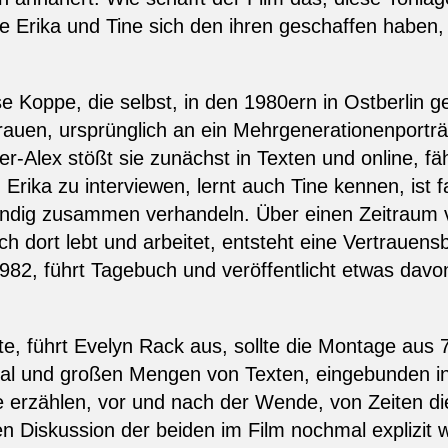
e Erika und Tine sich den ihren geschaffen haben,
e Koppe, die selbst, in den 1980ern in Ostberlin 
 Frauen, ursprünglich an ein Mehrgenerationenporträ
r-Alex stößt sie zunächst in Texten und online, f
 Erika zu interviewen, lernt auch Tine kennen, ist f
ndig zusammen verhandeln. Über einen Zeitraum v
ch dort lebt und arbeitet, entsteht eine Vertrauens
1982, führt Tagebuch und veröffentlicht etwas davon
, führt Evelyn Rack aus, sollte die Montage aus 
rial und großen Mengen von Texten, eingebunden in
 erzählen, vor und nach der Wende, von Zeiten die
n Diskussion der beiden im Film nochmal explizit wi