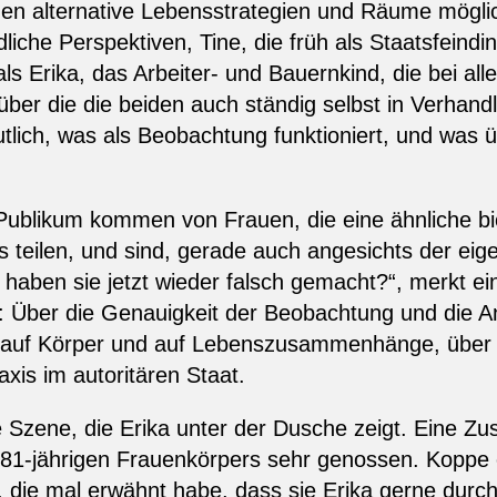
en alternative Lebensstrategien und Räume mögli
iche Perspektiven, Tine, die früh als Staatsfeindin
ls Erika, das Arbeiter- und Bauernkind, die bei a
, über die die beiden auch ständig selbst in Verhan
utlich, was als Beobachtung funktioniert, und was 
ublikum kommen von Frauen, die eine ähnliche bi
s teilen, und sind, gerade auch angesichts der eig
 haben sie jetzt wieder falsch gemacht?“, merkt ei
: Über die Genauigkeit der Beobachtung und die A
, auf Körper und auf Lebenszusammenhänge, über d
xis im autoritären Staat.
 Szene, die Erika unter der Dusche zeigt. Eine Zus
nes 81-jährigen Frauenkörpers sehr genossen. Koppe 
, die mal erwähnt habe, dass sie Erika gerne durch