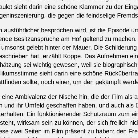
ulet sieht darin eine schöne Klammer zu der Eing
 Eigeninszenierung, die gegen die feindselige Fremds
 ausführlicher besprochen wird, ist die Episode u
nde Besitzansprüche am Hof geltend zu machen.
 umsonst gelebt hinter der Mauer. Die Schilderung
geschrieben hat, erzählt Koppe. Das Aufnehmen ein
ätzung sei wichtig gewesen, weil sie biographisch 
blikumsstimme sieht darin eine schöne Rückübert
tattfinden sollte, noch einer, um den gekämpft wer
eine Ambivalenz der Nische hin, die der Film als a
ich und ihr Umfeld geschaffen haben, und auch als 
erhalten. Ein funktionierender Schutzraum zum ein
eht, wirksam sein zu können, der sich freilich nic
ese zwei Seiten im Film präsent zu haben: den Fr