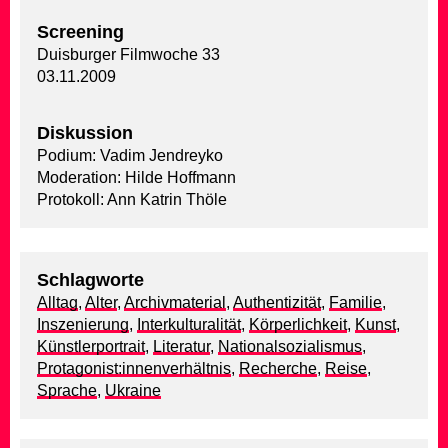
Screening
Duisburger Filmwoche 33
03.11.2009
Diskussion
Podium: Vadim Jendreyko
Moderation: Hilde Hoffmann
Protokoll: Ann Katrin Thöle
Schlagworte
Alltag
,
Alter
,
Archivmaterial
,
Authentizität
,
Familie
,
Inszenierung
,
Interkulturalität
,
Körperlichkeit
,
Kunst
,
Künstlerportrait
,
Literatur
,
Nationalsozialismus
,
Protagonist:innenverhältnis
,
Recherche
,
Reise
,
Sprache
,
Ukraine