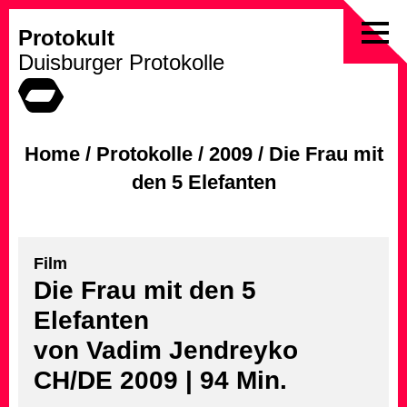
Protokult
Skip
Duisburger Protokolle
to
content
Home
/
Protokolle
/
2009
/
Die Frau mit
den 5 Elefanten
Film
Die Frau mit den 5
Elefanten
von Vadim Jendreyko
CH/DE 2009 | 94 Min.