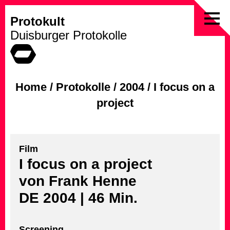
Protokult
Skip
Duisburger Protokolle
to
content
Home
/
Protokolle
/
2004
/
I focus on a
project
Film
I focus on a project
von Frank Henne
DE 2004 | 46 Min.
Screening