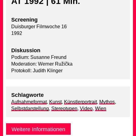
AT 1992 | 61 Min.
Screening
Duisburger Filmwoche 16
1992
Diskussion
Podium: Susanne Freund
Moderation: Werner Ružička
Protokoll: Judith Klinger
Schlagworte
Aufnahmeformat
,
Kunst
,
Künstlerportrait
,
Mythos
,
Selbstdarstellung
,
Stereotypen
,
Video
,
Wien
Weitere Informationen