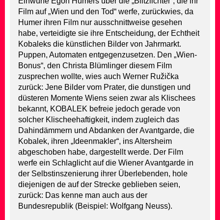
Einwürfe Egon Humers über die „Blitzlichter“, die ihr
Film auf „Wien und den Tod“ werfe, zurückwies, da
Humer ihren Film nur ausschnittweise gesehen
habe, verteidigte sie ihre Entscheidung, der Echtheit
Kobaleks die künstlichen Bilder von Jahrmarkt.
Puppen, Automaten entgegenzusetzen. Den „Wien-
Bonus“, den Christa Blümlinger diesem Film
zusprechen wollte, wies auch Werner Ružička
zurück: Jene Bilder vom Prater, die dunstigen und
düsteren Momente Wiens seien zwar als Klischees
bekannt, KOBALEK befreie jedoch gerade von
solcher Klischeehaftigkeit, indem zugleich das
Dahindämmern und Abdanken der Avantgarde, die
Kobalek, ihren „Ideenmakler“, ins Altersheim
abgeschoben habe, dargestellt werde. Der Film
werfe ein Schlaglicht auf die Wiener Avantgarde in
der Selbstinszenierung ihrer Überlebenden, hole
diejenigen de auf der Strecke geblieben seien,
zurück: Das kenne man auch aus der
Bundesrepublik (Beispiel: Wolfgang Neuss).