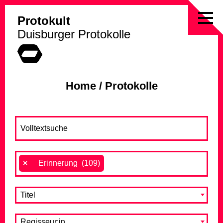
Protokult
Skip
Duisburger Protokolle
to
content
Home
/
Protokolle
×
Erinnerung (109)
Titel
Regisseur:in