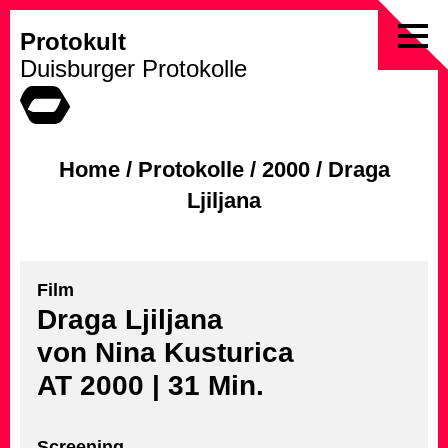
Protokult
Skip
Duisburger Protokolle
to
content
Home
/
Protokolle
/
2000
/
Draga
Ljiljana
Film
Draga Ljiljana
von Nina Kusturica
AT 2000 | 31 Min.
Screening