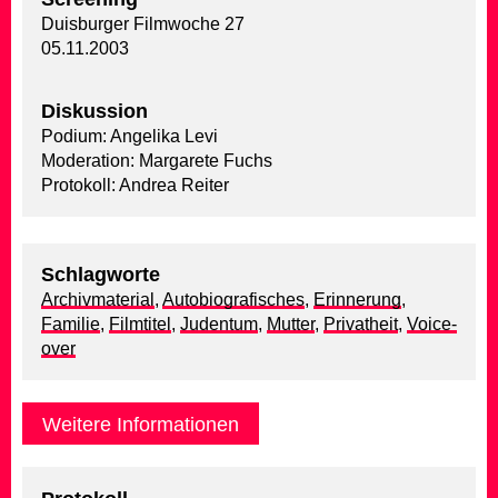
Duisburger Filmwoche 27
05.11.2003
Diskussion
Podium: Angelika Levi
Moderation: Margarete Fuchs
Protokoll: Andrea Reiter
Schlagworte
Archivmaterial
,
Autobiografisches
,
Erinnerung
,
Familie
,
Filmtitel
,
Judentum
,
Mutter
,
Privatheit
,
Voice-
over
Weitere Informationen