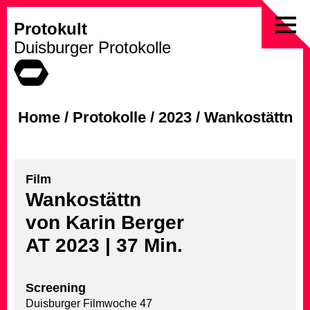
Protokult
Skip
Duisburger Protokolle
to
content
Home
/
Protokolle
/
2023
/
Wankostättn
Film
Wankostättn
von Karin Berger
AT 2023 | 37 Min.
Screening
Duisburger Filmwoche 47