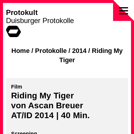
Protokult
Skip
Duisburger Protokolle
to
content
Home
/
Protokolle
/
2014
/
Riding My
Tiger
Film
Riding My Tiger
von Ascan Breuer
AT/ID 2014 | 40 Min.
Screening