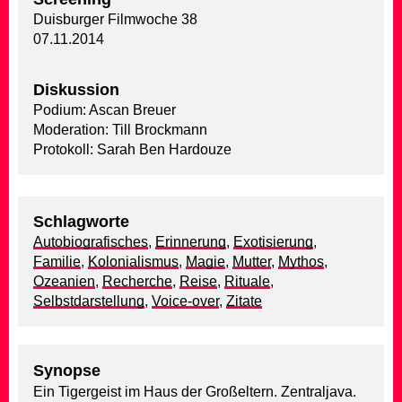
Duisburger Filmwoche 38
07.11.2014
Diskussion
Podium: Ascan Breuer
Moderation: Till Brockmann
Protokoll: Sarah Ben Hardouze
Schlagworte
Autobiografisches
,
Erinnerung
,
Exotisierung
,
Familie
,
Kolonialismus
,
Magie
,
Mutter
,
Mythos
,
Ozeanien
,
Recherche
,
Reise
,
Rituale
,
Selbstdarstellung
,
Voice-over
,
Zitate
Synopse
Ein Tigergeist im Haus der Großeltern. Zentraljava.