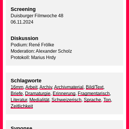
Screening
Duisburger Filmwoche 48
06.11.2024
Diskussion
Podium: René Frölke
Moderation: Alexander Scholz
Protokoll: Marius Hrdy
Schlagworte
16mm
,
Arbeit
,
Archiv
,
Archivmaterial
,
Bild/Text
,
Briefe
,
Dramaturgie
,
Erinnerung
,
Fragmentarisch
,
Literatur
,
Medialität
,
Schweizerisch
,
Sprache
,
Ton
,
Zeitlichkeit
Synopse