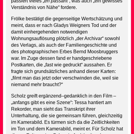
passiert vieles „
en passant
“, was auch „ein gewisses
Verständnis von Nähe“ fordere.
Frölke bestätigt die gegenseitige Wertschätzung und
meint, dass er nach Gladys Weigners Tod und der
damit einhergehenden notwendigen
Wohnungsauflösung plötzlich „der Archivar“ sowohl
des Verlags, als auch der Familiengeschichte und
des photographischen Erbes Bernd Moosbruggers
war. Im Zuge dessen fand er handgeschriebene
Postkarten, die „fast wie gedruckt“ aussahen. Er
fragte sich grundsätzliches anhand dieser Karten:
„filmt man das jetzt oder verschwinden die, weil sie
niemand mehr braucht?“
Scholz greift ergänzend–gedanklich in den Film –
„anfangs gibt es eine Szene“: Tessa hantiert am
Rekorder, man sieht das Transkript ihrer
Unterhaltung, die sie gemeinsam führen, gleichzeitig
im Kamerabild. Es türmen sich da die Zeitlichkeiten
im Ton und dem Kamerabild, meint er. Für Scholz hat