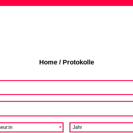
Skip
to
content
Home
/
Protokolle
eur:in
Jahr