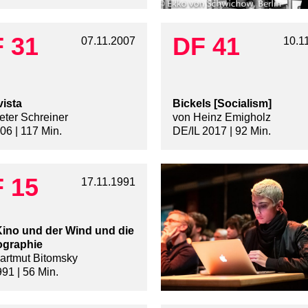
 31
DF 41
07.11.2007
10.1
vista
Bickels [Socialism]
eter Schreiner
von Heinz Emigholz
06 | 117 Min.
DE/IL 2017 | 92 Min.
 15
17.11.1991
ino und der Wind und die
ographie
artmut Bitomsky
91 | 56 Min.