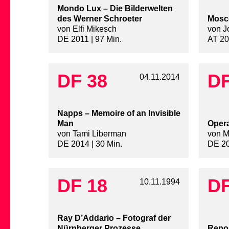
Mondo Lux – Die Bilderwelten
des Werner Schroeter
Mosc
von Elfi Mikesch
von J
DE 2011 | 97 Min.
AT 20
DF 38
DF
04.11.2014
Napps – Memoire of an Invisible
Man
Opera
von Tami Liberman
von M
DE 2014 | 30 Min.
DE 20
DF 18
DF
10.11.1994
Ray D’Addario – Fotograf der
Nürnberger Prozesse
Repor