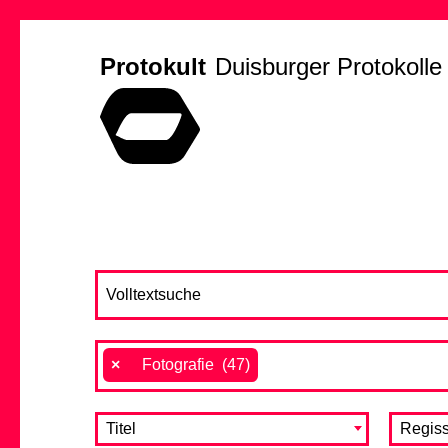
Protokult
Duisburger Protokolle
×
Fotografie (47)
Titel
Regiss