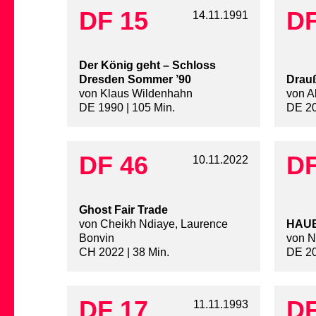
DF 15
DF
14.11.1991
Der König geht – Schloss
Dresden Sommer ’90
Drauß
von Klaus Wildenhahn
von A
DE 1990 | 105 Min.
DE 20
DF 46
DF
10.11.2022
Ghost Fair Trade
von Cheikh Ndiaye, Laurence
HAUB
Bonvin
von N
CH 2022 | 38 Min.
DE 20
DF 17
DF
11.11.1993