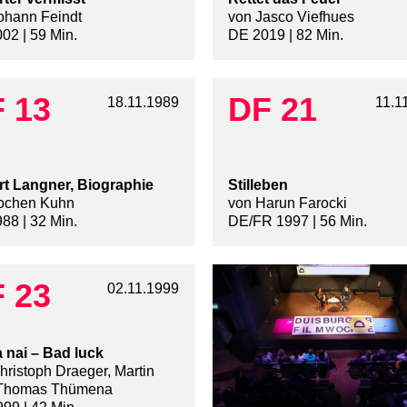
ohann Feindt
von Jasco Viefhues
02 | 59 Min.
DE 2019 | 82 Min.
 13
DF 21
18.11.1989
11.1
t Langner, Biographie
Stilleben
ochen Kuhn
von Harun Farocki
88 | 32 Min.
DE/FR 1997 | 56 Min.
 23
02.11.1999
 nai – Bad luck
hristoph Draeger, Martin
 Thomas Thümena