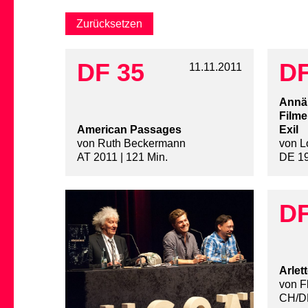
DF 35
DF
11.11.2011
Annäh
Filme
American Passages
Exil
von Ruth Beckermann
von L
AT 2011 | 121 Min.
DE 19
DF
Arlet
von F
CH/DE