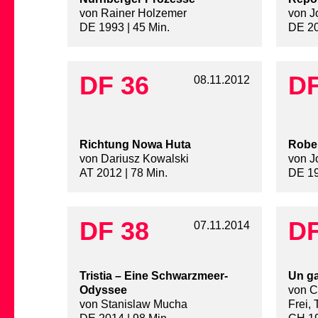
von Rainer Holzemer
von J
DE 1993 | 45 Min.
DE 20
DF 36
DF
08.11.2012
Richtung Nowa Huta
Rober
von Dariusz Kowalski
von J
AT 2012 | 78 Min.
DE 19
DF 38
DF
07.11.2014
Tristia – Eine Schwarzmeer-
Un ga
Odyssee
von C
von Stanislaw Mucha
Frei,