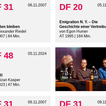
 31
DF 20
06.11.2007
05.1
Emigration N. Y. – Die
en bleiben
Geschichte einer Vertrei
lexander Riedel
von Egon Humer
07 | 84 Min.
AT 1995 | 184 Min.
 48
05.11.2024
I
izan Kasper
23 | 47 Min.
 31
DF 31
06.11.2007
09.1