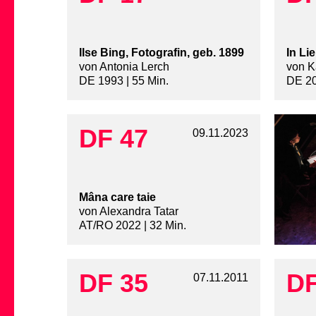
Ilse Bing, Fotografin, geb. 1899
In Li
von Antonia Lerch
von K
DE 1993 | 55 Min.
DE 20
DF 47
09.11.2023
Mâna care taie
von Alexandra Tatar
AT/RO 2022 | 32 Min.
DF 35
DF
07.11.2011