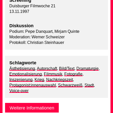
Screening
Duisburger Filmwoche 21
13.11.1997
Diskussion
Podium: Pepe Danquart, Mirjam Quinte
Moderation: Werner Schweizer
Protokoll: Christian Steinhauer
Schlagworte
Ästhetisierung
,
Autorschaft
,
Bild/Text
,
Dramaturgie
,
Emotionalisierung
,
Filmmusik
,
Fotografie
,
Inszenierung
,
Krieg
,
Nachkriegszeit
,
Protagonist:innenauswahl
,
Schwarzweiß
,
Stadt
,
Voice-over
Weitere Informationen