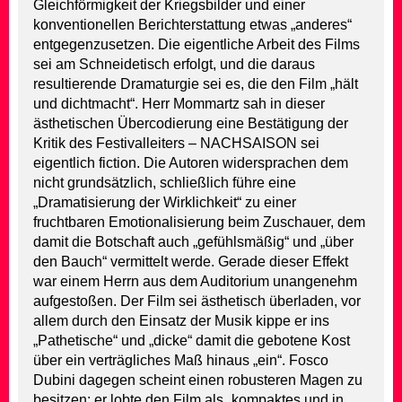
Gleichförmigkeit der Kriegsbilder und einer
konventionellen Berichterstattung etwas „anderes“
entgegenzusetzen. Die eigentliche Arbeit des Films
sei am Schneidetisch erfolgt, und die daraus
resultierende Dramaturgie sei es, die den Film „hält
und dichtmacht“. Herr Mommartz sah in dieser
ästhetischen Übercodierung eine Bestätigung der
Kritik des Festivalleiters – NACHSAISON sei
eigentlich fiction. Die Autoren widersprachen dem
nicht grundsätzlich, schließlich führe eine
„Dramatisierung der Wirklichkeit“ zu einer
fruchtbaren Emotionalisierung beim Zuschauer, dem
damit die Botschaft auch „gefühlsmäßig“ und „über
den Bauch“ vermittelt werde. Gerade dieser Effekt
war einem Herrn aus dem Auditorium unangenehm
aufgestoßen. Der Film sei ästhetisch überladen, vor
allem durch den Einsatz der Musik kippe er ins
„Pathetische“ und „dicke“ damit die gebotene Kost
über ein verträgliches Maß hinaus „ein“. Fosco
Dubini dagegen scheint einen robusteren Magen zu
besitzen: er lobte den Film als „kompaktes und in