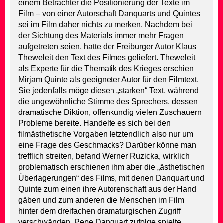
einem Betrachter die Positionierung der Texte im
Film – von einer Autorschaft Danquarts und Quintes
sei im Film daher nichts zu merken. Nachdem bei
der Sichtung des Materials immer mehr Fragen
aufgetreten seien, hatte der Freiburger Autor Klaus
Theweleit den Text des Filmes geliefert. Theweleit
als Experte für die Thematik des Krieges erschien
Mirjam Quinte als geeigneter Autor für den Filmtext.
Sie jedenfalls möge diesen „starken“ Text, während
die ungewöhnliche Stimme des Sprechers, dessen
dramatische Diktion, offenkundig vielen Zuschauern
Probleme bereite. Handelte es sich bei den
filmästhetische Vorgaben letztendlich also nur um
eine Frage des Geschmacks? Darüber könne man
trefflich streiten, befand Werner Ruzicka, wirklich
problematisch erschienen ihm aber die „ästhetischen
Überlagerungen“ des Films, mit denen Danquart und
Quinte zum einen ihre Autorenschaft aus der Hand
gäben und zum anderen die Menschen im Film
hinter dem dreifachen dramaturgischen Zugriff
verschwänden. Pepe Danquart zufolge spielte