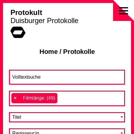
Protokult
Skip
Duisburger Protokolle
to
content
Home
/
Protokolle
×
Filmlänge (49)
Titel
Regisseur:in