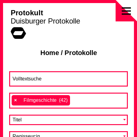
Protokult
Skip
Duisburger Protokolle
to
content
Home
/
Protokolle
×
Filmgeschichte (42)
Titel
Regisseur:in