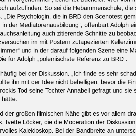
och aufzufinden. So sei die Hebammenschule, die s
s. „Die Psychologin, die in BRD den Scenotest gemach
 in der Mediatorenausbildung“, offenbart Adolph e
rauchsanleitung auch zitierende Schnitte zu beoba
zversuchen im mit Postern zutapezierten Kellerzimm
zimmer“ und in der darauf folgenden Szene eine M
. Die für Adolph „polemischste Referenz zu BRD“.
h häufig bei der Diskussion. „Ich finde es sehr sch
llte ihn mit der Idee nicht behelligen, bevor die Fin
ckis Tod seine Tochter Annabell gefragt und sie s
hätte.
 der großen filmischen Nähe gibt es vor allem dr
 Ivette Löcker, die die Moderation der Diskussion
volles Kaleidoskop. Bei der Bandbreite an untersch