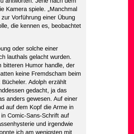
m zu antworten. Jene nach dem
ie Kamera spiele. „Manchmal
 zur Vorführung einer Übung
olle, die kennen es, beobachtet
̈bung oder solche einer
ch lauthals gelacht wurden.
m bitteren Humor handle, der
r hatten keine Fremdscham beim
 Bücheler. Adolph erzählt
enddessen gedacht, ja das
das anders gewesen. Auf einer
nd auf dem Kopf die Arme in
e in Comic-Sans-Schrift auf
Massenhysterie und irgendwie
konnte ich am wenigsten mit