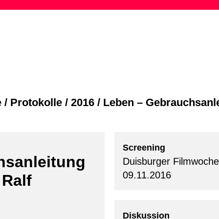
Skip
to
content
e
/
Protokolle
/
2016
/
Leben – Gebrauchsanl
Screening
hsanleitung
Duisburger Filmwoche
09.11.2016
 Ralf
Diskussion