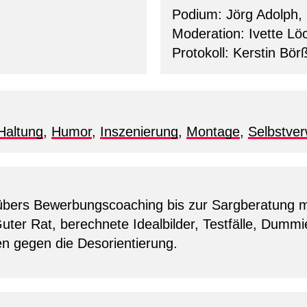
Podium: Jörg Adolph, 
Moderation: Ivette Lö
Protokoll: Kerstin Bör
Haltung
,
Humor
,
Inszenierung
,
Montage
,
Selbstver
bers Bewerbungscoaching bis zur Sargberatung mit
ter Rat, berechnete Idealbilder, Testfälle, Dummie
n gegen die Desorientierung.