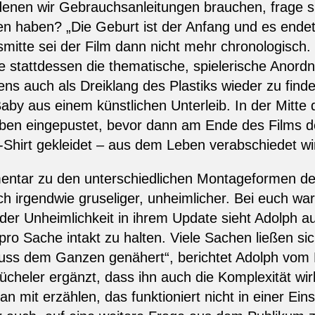
 denen wir Gebrauchsanleitungen brauchen, frage s
en haben? „Die Geburt ist der Anfang und es endet 
mitte sei der Film dann nicht mehr chronologisch. „D
re stattdessen die thematische, spielerische Anordn
s auch als Dreiklang des Plastiks wieder zu find
aby aus einem künstlichen Unterleib. In der Mitte
ben eingepustet, bevor dann am Ende des Films de
́-Shirt gekleidet – aus dem Leben verabschiedet wi
tar zu den unterschiedlichen Montageformen der F
ch irgendwie gruseliger, unheimlicher. Bei euch wa
 der Unheimlichkeit in ihrem Update sieht Adolph 
pro Sache intakt zu halten. Viele Sachen ließen si
s dem Ganzen genähert“, berichtet Adolph vom Fi
heler ergänzt, dass ihn auch die Komplexität wirk
man mit erzählen, das funktioniert nicht in einer Ein