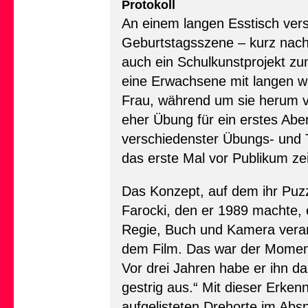
Protokoll
An einem langen Esstisch vers
Geburtstagsszene – kurz nach
auch ein Schulkunstprojekt zu
eine Erwachsene mit langen wal
Frau, während um sie herum v
eher Übung für ein erstes Ab
verschiedenster Übungs- und T
das erste Mal vor Publikum ze
Das Konzept, auf dem ihr Puzz
Farocki, den er 1989 machte, 
Regie, Buch und Kamera verant
dem Film. Das war der Moment, 
Vor drei Jahren habe er ihn d
gestrig aus.“ Mit dieser Erken
aufgelisteten Drehorte im Abs