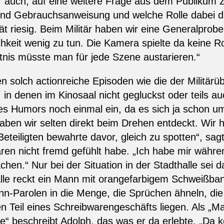
eler auch, auf eine weitere Frage aus dem Publiku
nd Gebrauchsanweisung und welche Rolle dabei d
̈t riesig. Beim Militär haben wir eine Generalprobe
ichkeit wenig zu tun. Die Kamera spielte da keine R
tnis müsste man für jede Szene austarieren.“
n solch actionreiche Episoden wie die der Militäru
 in denen im Kinosaal nicht gegluckst oder teils au
 des Humors noch einmal ein, da es sich ja schon u
haben wir selten direkt beim Drehen entdeckt. Wi
 Beteiligten bewahrte davor, gleich zu spotten“, sagt
ren nicht fremd gefühlt habe. „Ich habe mir währ
hen.“ Nur bei der Situation in der Stadthalle sei 
alle reckt ein Mann mit orangefarbigem Schweißba
nn-Parolen in die Menge, die Sprüchen ähneln, di
n Teil eines Schreibwarengeschäfts liegen. Als „
he“ beschreibt Adolph, das was er da erlebte. „Da 