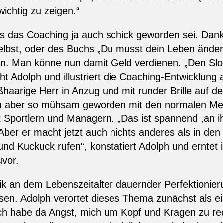
ichtig zu zeigen.“
s das Coaching ja auch schick geworden sei. Dank 
lbst, oder des Buchs „Du musst dein Leben ändern
n. Man könne nun damit Geld verdienen. „Den Slot
 Adolph und illustriert die Coaching-Entwicklung 
ßhaarige Herr in Anzug und mit runder Brille auf de
hm aber so mühsam geworden mit den normalen Men
it Sportlern und Managern. „Das ist spannend ,an
ber er macht jetzt auch nichts anderes als in den 
 und Kuckuck rufen“, konstatiert Adolph und erntet 
uvor.
tik an dem Lebenszeitalter dauernder Perfektionie
n. Adolph verortet dieses Thema zunächst als ei
ch habe da Angst, mich um Kopf und Kragen zu re