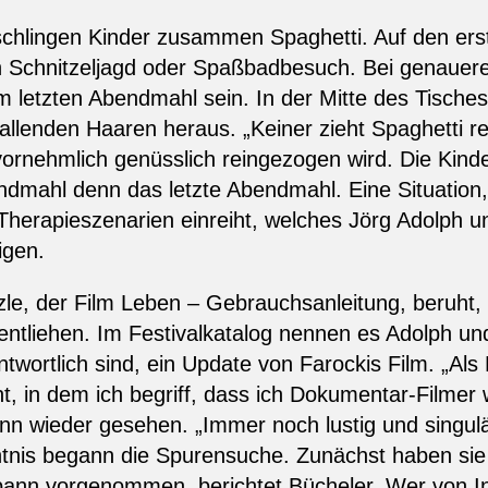
chlingen Kinder zusammen Spaghetti. Auf den erste
 Schnitzeljagd oder Spaßbadbesuch. Bei genauere
m letzten Abendmahl sein. In der Mitte des Tische
lenden Haaren heraus. „Keiner zieht Spaghetti rein,
ornehmlich genüsslich reingezogen wird. Die Kinde
endmahl denn das letzte Abendmahl. Eine Situation,
herapieszenarien einreiht, welches Jörg Adolph un
igen.
le, der Film Leben – Gebrauchsanleitung, beruht
entliehen. Im Festivalkatalog nennen es Adolph und
wortlich sind, ein Update von Farockis Film. „Als
in dem ich begriff, dass ich Dokumentar-Filmer we
ann wieder gesehen. „Immer noch lustig und singul
ntnis begann die Spurensuche. Zunächst haben sie 
pann vorgenommen, berichtet Bücheler. Wer von I