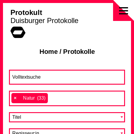
Protokult
Skip
Duisburger Protokolle
to
content
Home
/
Protokolle
×
Natur (33)
Titel
Regisseur:in