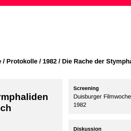
Skip
to
content
e
/
Protokolle
/
1982
/
Die Rache der Stymph
Screening
ymphaliden
Duisburger Filmwoche
1982
ich
Diskussion