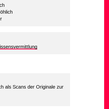
ich
öhlich
r
ssensvermittlung
h als Scans der Originale zur