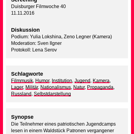
Duisburger Filmwoche 40
11.11.2016
Diskussion
Podium: Yulia Lokshina, Zeno Legner (Kamera)
Moderation: Sven Ilgner
Protokoll: Lena Serov
Schlagworte
Filmmusik
,
Humor
,
Institution
,
Jugend
,
Kamera
,
Lager
,
Militär
,
Nationalismus
,
Natur
,
Propaganda
,
Russland
,
Selbstdarstellung
Synopse
Die Teilnehmer eines patriotischen Jugendcamps
lesen in einem Waldstück Patronen vergangener