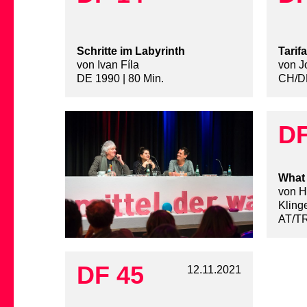
Schritte im Labyrinth
Tarifa
von Ivan Fíla
von 
DE 1990 | 80 Min.
CH/DE
DF
What
von He
Kling
AT/TR
DF 45
12.11.2021