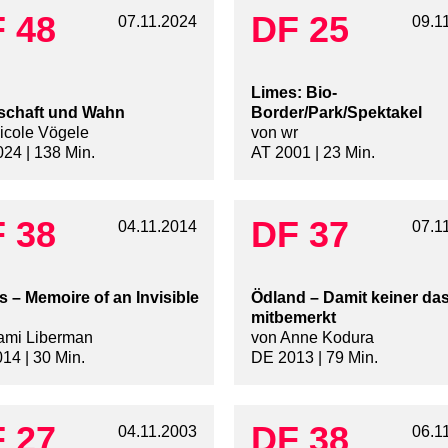
 48
DF 25
07.11.2024
09.1
Limes: Bio-
schaft und Wahn
Border/Park/Spektakel
icole Vögele
von wr
24 | 138 Min.
AT 2001 | 23 Min.
 38
DF 37
04.11.2014
07.1
 – Memoire of an Invisible
Ödland – Damit keiner da
mitbemerkt
ami Liberman
von Anne Kodura
14 | 30 Min.
DE 2013 | 79 Min.
 27
DF 38
04.11.2003
06.1