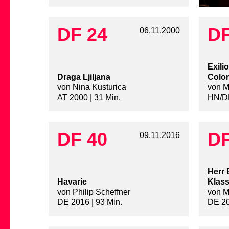
DF 24
DF
06.11.2000
Exili
Draga Ljiljana
Colo
von Nina Kusturica
von M
AT 2000 | 31 Min.
HN/DE
DF 40
DF
09.11.2016
Herr
Havarie
Klas
von Philip Scheffner
von M
DE 2016 | 93 Min.
DE 20