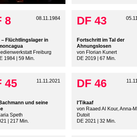
 8
DF 43
08.11.1984
05.1
o – Flüchtlingslager in
Fortschritt im Tal der
moncagua
Ahnungslosen
edienwerkstatt Freiburg
von Florian Kunert
 1984 | 59 Min.
DE 2019 | 67 Min.
 45
DF 46
11.11.2021
11.1
 Bachmann und seine
I‘Tikaaf
se
von Raaed Al Kour, Anna-M
aria Speth
Dutoit
21 | 217 Min.
DE 2021 | 32 Min.