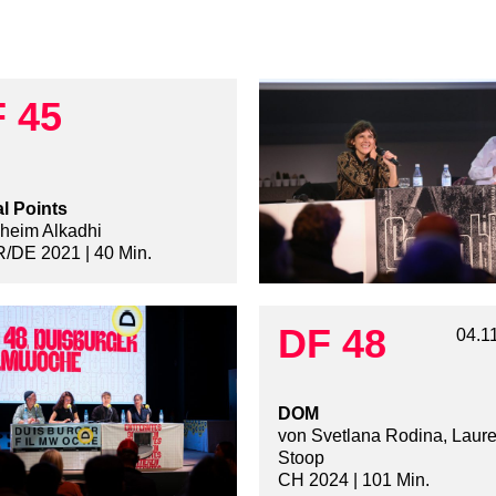
 45
al Points
heim Alkadhi
/DE 2021 | 40 Min.
DF 48
04.1
DOM
von Svetlana Rodina, Laure
Stoop
CH 2024 | 101 Min.