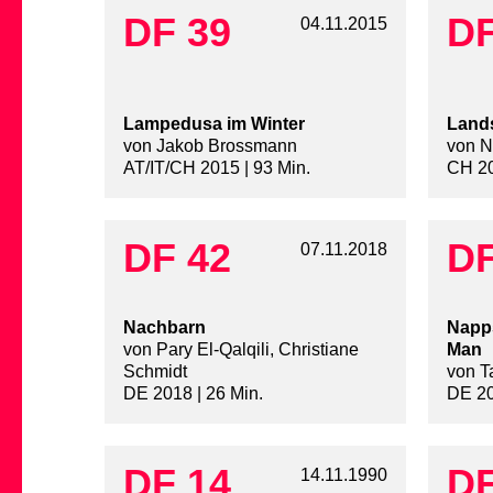
DF 39
DF
04.11.2015
Lampedusa im Winter
Land
von Jakob Brossmann
von N
AT/IT/CH 2015 | 93 Min.
CH 20
DF 42
DF
07.11.2018
Nachbarn
Napps
von Pary El-Qalqili, Christiane
Man
Schmidt
von T
DE 2018 | 26 Min.
DE 20
DF 14
DF
14.11.1990