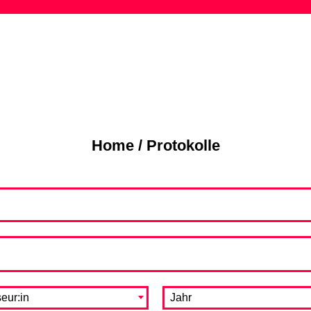
Skip
to
content
Home
/
Protokolle
eur:in
Jahr