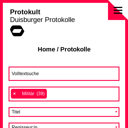
Protokult
Skip
Duisburger Protokolle
to
content
Home
/
Protokolle
×
Militär (39)
Titel
Regisseur:in