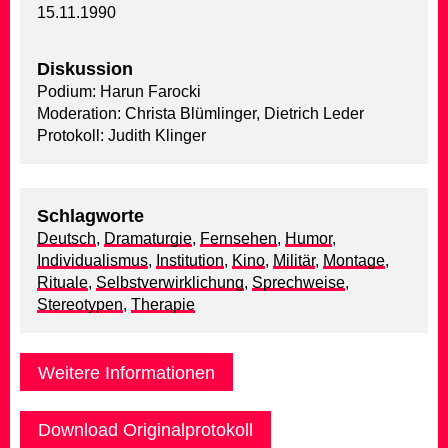
15.11.1990
Diskussion
Podium: Harun Farocki
Moderation: Christa Blümlinger, Dietrich Leder
Protokoll: Judith Klinger
Schlagworte
Deutsch
,
Dramaturgie
,
Fernsehen
,
Humor
,
Individualismus
,
Institution
,
Kino
,
Militär
,
Montage
,
Rituale
,
Selbstverwirklichung
,
Sprechweise
,
Stereotypen
,
Therapie
Weitere Informationen
Download Originalprotokoll