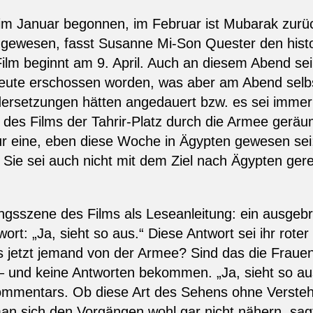
 im Januar begonnen, im Februar ist Mubarak zurü
i gewesen, fasst Susanne Mi-Son Quester den hist
ilm beginnt am 9. April. Auch an diesem Abend se
eute erschossen worden, was aber am Abend selbst
ndersetzungen hätten angedauert bzw. es sei imme
des Films der Tahrir-Platz durch die Armee geräu
 nur eine, eben diese Woche in Ägypten gewesen se
 Sie sei auch nicht mit dem Ziel nach Ägypten ger
ngsszene des Films als Leseanleitung: ein ausgebr
wort: „Ja, sieht so aus.“ Diese Antwort sei ihr ro
as jetzt jemand von der Armee? Sind das die Frauen
und keine Antworten bekommen. „Ja, sieht so aus
Kommentars. Ob diese Art des Sehens ohne Versteh
n sich den Vorgängen wohl gar nicht nähern, sagt