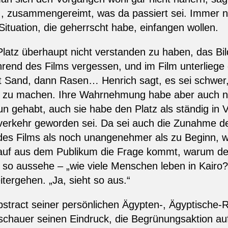
, zusammengereimt, was da passiert sei. Immer no
 Situation, die geherrscht habe, einfangen wollen.
latz überhaupt nicht verstanden zu haben, das Bi
hrend des Films vergessen, und im Film unterliege 
st Sand, dann Rasen… Henrich sagt, es sei schwer,
r zu machen. Ihre Wahrnehmung habe aber auch ni
 gehabt, auch sie habe den Platz als ständig in V
rkehr geworden sei. Da sei auch die Zunahme der 
es Films als noch unangenehmer als zu Beginn, wo
orauf aus dem Publikum die Frage kommt, warum de
 so aussehe – „wie viele Menschen leben in Kairo?
ergehen. „Ja, sieht so aus.“
tract seiner persönlichen Ägypten-, Ägyptische-R
schauer seinen Eindruck, die Begrünungsaktion auf