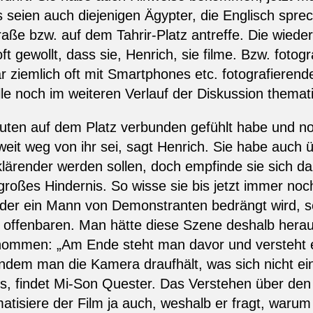
s seien auch diejenigen Ägypter, die Englisch spre
raße bzw. auf dem Tahrir-Platz antreffe. Die wied
t gewollt, dass sie, Henrich, sie filme. Bzw. foto
r ziemlich oft mit Smartphones etc. fotografieren
lle noch im weiteren Verlauf der Diskussion themati
uten auf dem Platz verbunden gefühlt habe und noc
weit weg von ihr sei, sagt Henrich. Sie habe auch u
klärender werden sollen, doch empfinde sie sich 
großes Hindernis. So wisse sie bis jetzt immer noc
n der ein Mann von Demonstranten bedrängt wird, s
offenbaren. Man hätte diese Szene deshalb hera
nommen: „Am Ende steht man davor und versteht 
indem man die Kamera draufhält, was sich nicht e
, findet Mi-Son Quester. Das Verstehen über den Te
atisiere der Film ja auch, weshalb er fragt, warum