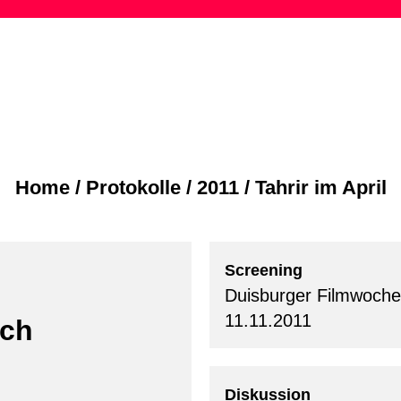
Skip
to
content
Home
/
Protokolle
/
2011
/
Tahrir im April
Screening
Duisburger Filmwoche
11.11.2011
ich
Diskussion