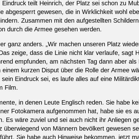
indruck teilt Heinrich, der Platz sei schon zu Mub
le abgesperrt gewesen, die in Wirklichkeit wohl eb
ndern. Zusammen mit den aufgestellten Schildern 
ion durch die Armee gesehen werden.
er ganz anders. „Wir machen unseren Platz wieder 
Das zeige, dass die Linie nicht klar verlaufe, sagt
̈hrend empfunden, am nächsten Tag dann aber als
inem kurzen Disput über die Rolle der Armee wäh
sein Eindruck sei, es laufe alles auf eine Militärdi
m Film.
mente, in denen Leute Englisch reden. Sie habe ke
einer Fotokamera aufgenommen hat, habe sie es auch
Es wäre zuviel und sei auch nicht ihr Anliegen g
z überwiegend von Männern bevölkert gewesen se
̈hrt. Sie habe auch Hinweise bekommen, jetzt mal 