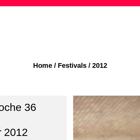
Skip
to
content
Home
/
Festivals
/
2012
oche 36
r 2012