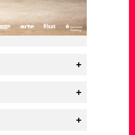
Dokumentarfilm
n. Er zeigt uns direkt und
eichen der Zeit. Der Film
tive ihrer Selbsterklärungen
 Balance zwischen Nähe und