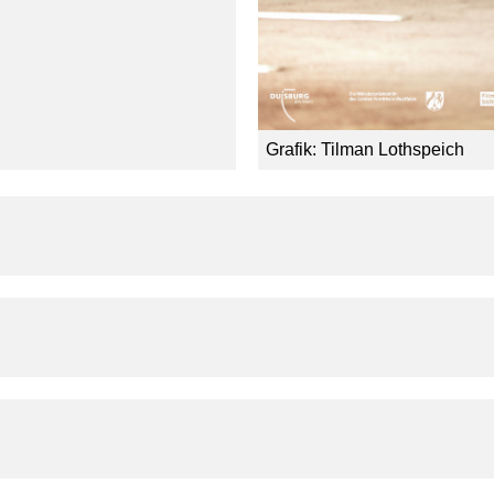
Grafik: Tilman Lothspeich
is für den besten deutschsprachigen 
reis
 Ort, den wir aus dem Fernsehen zu kennen glaubte
Regeln, die Begrenzungen des Raums und das Verstr
os Aires)
führlich zu Wort kommen, er übernimmt die Perspek
gewählten Bildern gelingt ihm eine fein austarierte