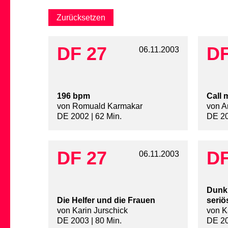
DF 27
DF
06.11.2003
196 bpm
Call 
von Romuald Karmakar
von A
DE 2002 | 62 Min.
DE 20
DF 27
DF
06.11.2003
Dunkl
Die Helfer und die Frauen
seriö
von Karin Jurschick
von K
DE 2003 | 80 Min.
DE 20