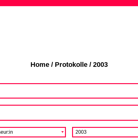
Skip
to
content
Home
/
Protokolle
/
2003
eur:in
2003