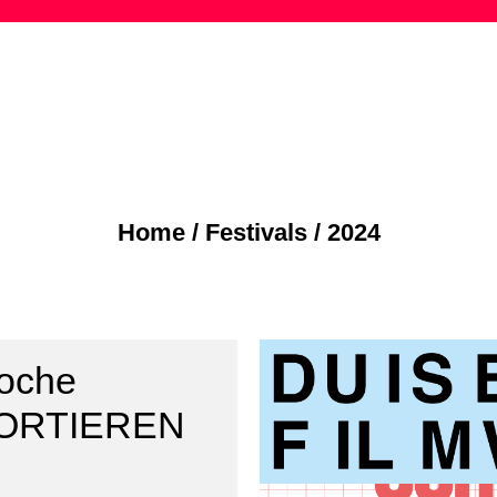
Skip
to
content
Home
/
Festivals
/
2024
woche
ORTIEREN