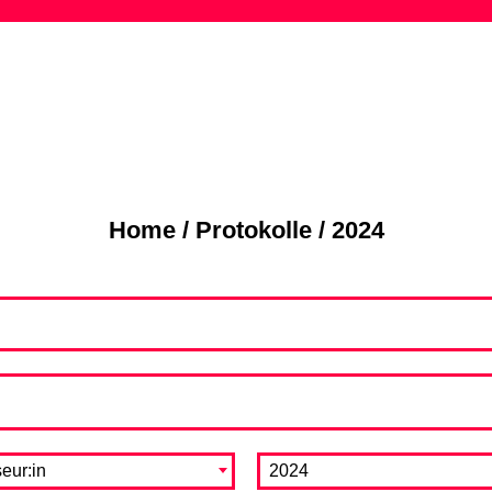
Skip
to
content
Home
/
Protokolle
/
2024
eur:in
2024