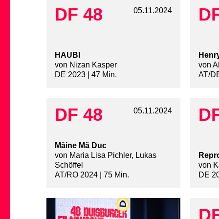
DF 48
DF
05.11.2024
HAUBI
Henry
von Nizan Kasper
von A
DE 2023 | 47 Min.
AT/DE
DF 48
DF
05.11.2024
Mâine Mă Duc
von Maria Lisa Pichler, Lukas
Repr
Schöffel
von K
AT/RO 2024 | 75 Min.
DE 20
DF