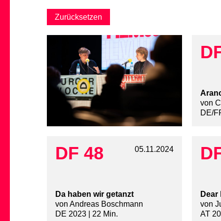
DF
Aranc
von C
DE/FR
DF 48
DF
05.11.2024
Da haben wir getanzt
Dear 
von Andreas Boschmann
von J
DE 2023 | 22 Min.
AT 20