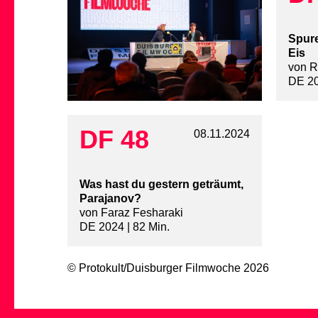
Spur
Eis
von R
DE 20
DF 48
08.11.2024
Was hast du gestern geträumt,
Parajanov?
von Faraz Fesharaki
DE 2024 | 82 Min.
© Protokult/
Duisburger Filmwoche
2026