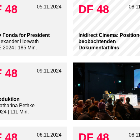
 48
DF 48
05.11.2024
08.1
 Fonda for President
In/direct Cinema: Positio
lexander Horwath
beobachtenden
 2024 | 185 Min.
Dokumentarfilms
 48
09.11.2024
oduktion
atharina Pethke
24 | 111 Min.
 48
DF 48
06.11.2024
08.1