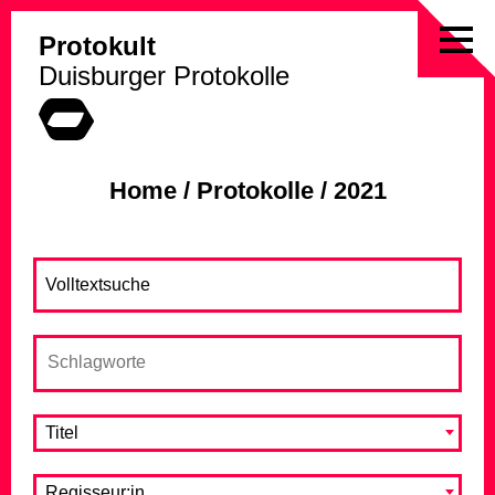
Protokult
Skip
Duisburger Protokolle
to
content
Home
/
Protokolle
/
2021
Titel
Regisseur:in