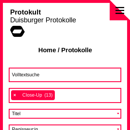
Protokult
Skip
Duisburger Protokolle
to
content
Home
/
Protokolle
×
Close-Up (13)
Titel
Regisseur:in