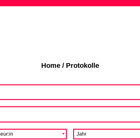
Skip
to
content
Home
/
Protokolle
eur:in
Jahr