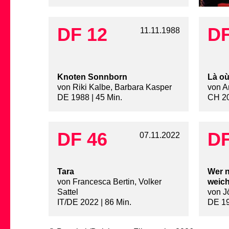
DF 12
DF
11.11.1988
Knoten Sonnborn
Là o
von Riki Kalbe, Barbara Kasper
von A
DE 1988 | 45 Min.
CH 20
DF 46
DF
07.11.2022
Tara
Wer n
von Francesca Bertin, Volker
weic
Sattel
von J
IT/DE 2022 | 86 Min.
DE 19