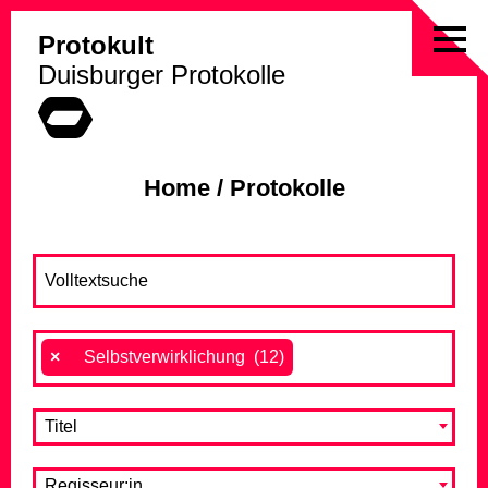
Protokult
Skip
Duisburger Protokolle
to
content
Home
/
Protokolle
×
Selbstverwirklichung (12)
Titel
Regisseur:in