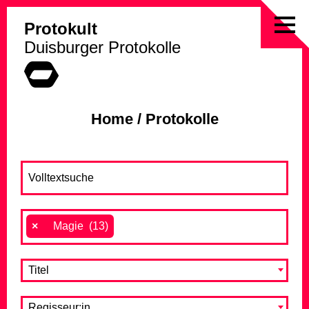
Protokult
Skip
Duisburger Protokolle
to
content
Home
/
Protokolle
×
Magie (13)
Titel
Regisseur:in