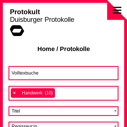
Protokult
Skip
Duisburger Protokolle
to
content
Home
/
Protokolle
×
Handwerk (10)
Titel
Regisseur:in