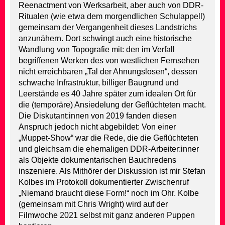
Reenactment von Werksarbeit, aber auch von DDR-
Ritualen (wie etwa dem morgendlichen Schulappell)
gemeinsam der Vergangenheit dieses Landstrichs
anzunähern. Dort schwingt auch eine historische
Wandlung von Topografie mit: den im Verfall
begriffenen Werken des von westlichen Fernsehen
nicht erreichbaren „Tal der Ahnungslosen“, dessen
schwache Infrastruktur, billiger Baugrund und
Leerstände es 40 Jahre später zum idealen Ort für
die (temporäre) Ansiedelung der Geflüchteten macht.
Die Diskutant:innen von 2019 fanden diesen
Anspruch jedoch nicht abgebildet: Von einer
„Muppet-Show“ war die Rede, die die Geflüchteten
und gleichsam die ehemaligen DDR-Arbeiter:inner
als Objekte dokumentarischen Bauchredens
inszeniere. Als Mithörer der Diskussion ist mir Stefan
Kolbes im Protokoll dokumentierter Zwischenruf
„Niemand braucht diese Form!“ noch im Ohr. Kolbe
(gemeinsam mit Chris Wright) wird auf der
Filmwoche 2021 selbst mit ganz anderen Puppen