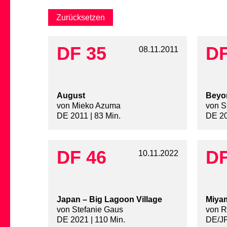
DF 35
DF
08.11.2011
August
Beyo
von Mieko Azuma
von S
DE 2011 | 83 Min.
DE 20
DF 46
DF
10.11.2022
Japan – Big Lagoon Village
Miyam
von Stefanie Gaus
von R
DE 2021 | 110 Min.
DE/JP