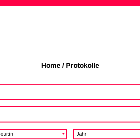
Skip
to
content
Home
/
Protokolle
eur:in
Jahr